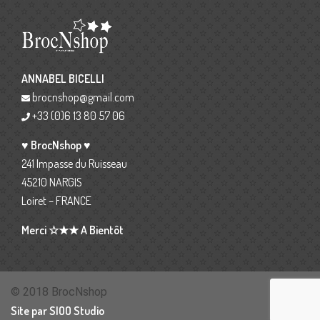
ANNABEL BICELLI
brocnshop@gmail.com
+33 (0)6 13 80 57 06
♥ BrocNshop ♥
241 Impasse du Ruisseau
45210 NARGIS
Loiret – FRANCE
Merci ☆★★ A Bientôt
© 2018 BrocNshop
Site par SIOO Studio