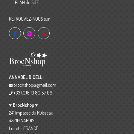
PLAN du SITE
RETROUVEZ-NOUS sur
ANNABEL BICELLI
brocnshop@gmail.com
+33 (0)6 13 80 57 06
♥ BrocNshop ♥
241 Impasse du Ruisseau
45210 NARGIS
Loiret – FRANCE