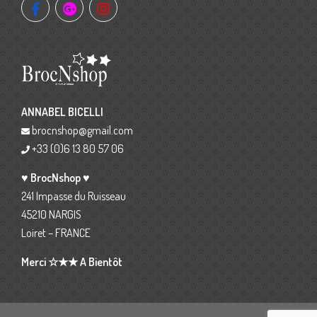
ANNABEL BICELLI
brocnshop@gmail.com
+33 (0)6 13 80 57 06
♥ BrocNshop ♥
241 Impasse du Ruisseau
45210 NARGIS
Loiret – FRANCE
Merci ☆★★ A Bientôt