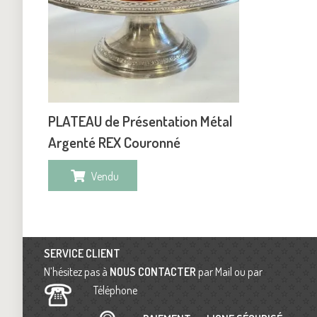
PLATEAU de Présentation Métal
Argenté REX Couronné
Vendu
SERVICE CLIENT
N’hésitez pas à
NOUS CONTACTER
par Mail ou par
Téléphone