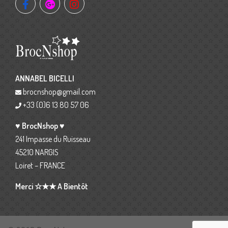
ANNABEL BICELLI
brocnshop@gmail.com
+33 (0)6 13 80 57 06
♥ BrocNshop ♥
241 Impasse du Ruisseau
45210 NARGIS
Loiret – FRANCE
Merci ☆★★ A Bientôt