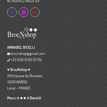
RETROUVEZ-NOUS sur
ANNABEL BICELLI
brocnshop@gmail.com
+33 (0)6 13 80 57 06
♥ BrocNshop ♥
241 Impasse du Ruisseau
45210 NARGIS
Loiret – FRANCE
Merci ☆★★ A Bientôt