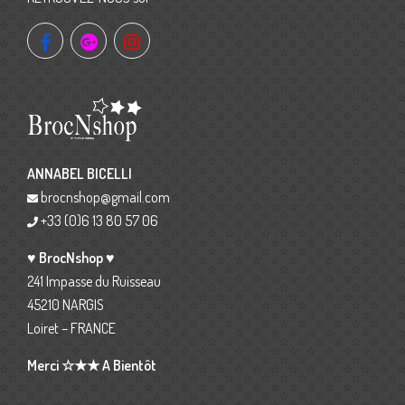
ANNABEL BICELLI
brocnshop@gmail.com
+33 (0)6 13 80 57 06
♥ BrocNshop ♥
241 Impasse du Ruisseau
45210 NARGIS
Loiret – FRANCE
Merci ☆★★ A Bientôt