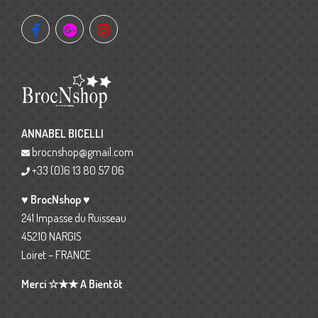
ANNABEL BICELLI
brocnshop@gmail.com
+33 (0)6 13 80 57 06
♥ BrocNshop ♥
241 Impasse du Ruisseau
45210 NARGIS
Loiret – FRANCE
Merci ☆★★ A Bientôt