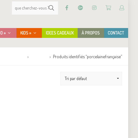
CO »
KIDS »
IDEES CADEAUX
À PROPOS
CONTACT
Accueil
Boutique
Produits identifiés “porcelainefrançaise”