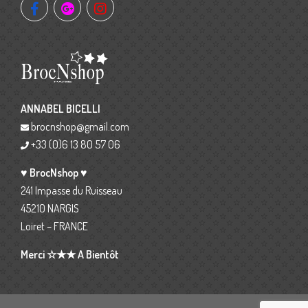
ANNABEL BICELLI
brocnshop@gmail.com
+33 (0)6 13 80 57 06
♥ BrocNshop ♥
241 Impasse du Ruisseau
45210 NARGIS
Loiret – FRANCE
Merci ☆★★ A Bientôt