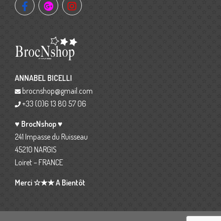
ANNABEL BICELLI
brocnshop@gmail.com
+33 (0)6 13 80 57 06
♥ BrocNshop ♥
241 Impasse du Ruisseau
45210 NARGIS
Loiret – FRANCE
Merci ☆★★ A Bientôt