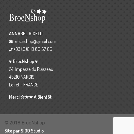
ANNABEL BICELLI
brocnshop@gmail.com
+33 (0)6 13 80 57 06
♥ BrocNshop ♥
241 Impasse du Ruisseau
45210 NARGIS
Loiret – FRANCE
Merci ☆★★ A Bientôt
© 2018 BrocNshop
Site par SIOO Studio