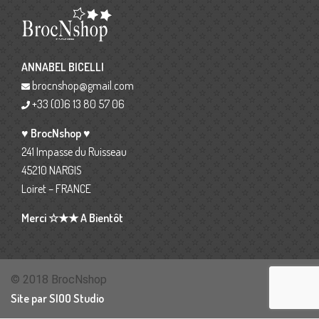
ANNABEL BICELLI
brocnshop@gmail.com
+33 (0)6 13 80 57 06
♥ BrocNshop ♥
241 Impasse du Ruisseau
45210 NARGIS
Loiret – FRANCE
Merci ☆★★ A Bientôt
© 2018 BrocNshop
Site par SIOO Studio