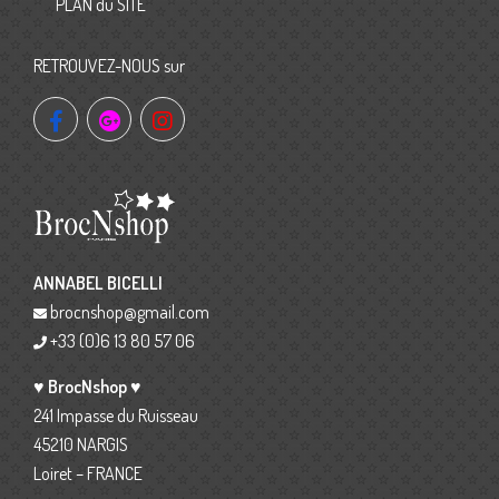
PLAN du SITE
RETROUVEZ-NOUS sur
ANNABEL BICELLI
brocnshop@gmail.com
+33 (0)6 13 80 57 06
♥ BrocNshop ♥
241 Impasse du Ruisseau
45210 NARGIS
Loiret – FRANCE