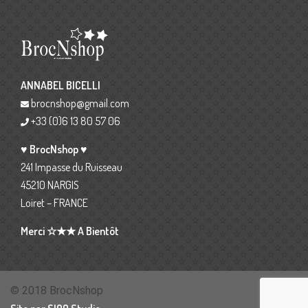
ANNABEL BICELLI
brocnshop@gmail.com
+33 (0)6 13 80 57 06
♥ BrocNshop ♥
241 Impasse du Ruisseau
45210 NARGIS
Loiret – FRANCE
Merci ☆★★ A Bientôt
© 2018 BrocNshop