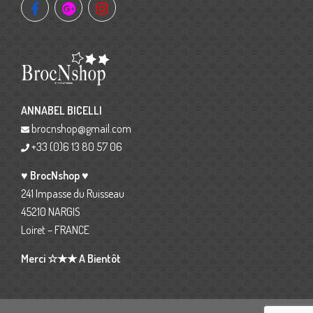
ANNABEL BICELLI
brocnshop@gmail.com
+33 (0)6 13 80 57 06
♥ BrocNshop ♥
241 Impasse du Ruisseau
45210 NARGIS
Loiret – FRANCE
Merci ☆★★ A Bientôt