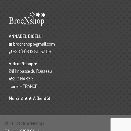
ANNABEL BICELLI
brocnshop@gmail.com
+33 (0)6 13 80 57 06
♥ BrocNshop ♥
241 Impasse du Ruisseau
45210 NARGIS
Loiret – FRANCE
Merci ☆★★ A Bientôt
© 2018 BrocNshop