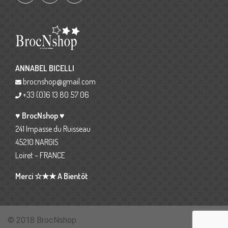
ANNABEL BICELLI
brocnshop@gmail.com
+33 (0)6 13 80 57 06
♥ BrocNshop ♥
241 Impasse du Ruisseau
45210 NARGIS
Loiret – FRANCE
Merci ☆★★ A Bientôt
© 2018 BrocNshop