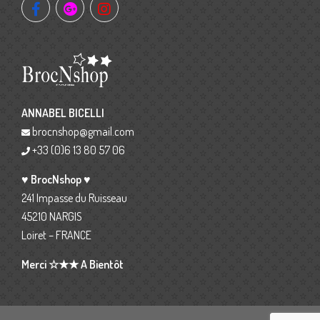
ANNABEL BICELLI
brocnshop@gmail.com
+33 (0)6 13 80 57 06
♥ BrocNshop ♥
241 Impasse du Ruisseau
45210 NARGIS
Loiret – FRANCE
Merci ☆★★ A Bientôt