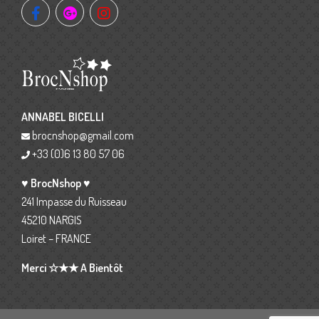
ANNABEL BICELLI
brocnshop@gmail.com
+33 (0)6 13 80 57 06
♥ BrocNshop ♥
241 Impasse du Ruisseau
45210 NARGIS
Loiret – FRANCE
Merci ☆★★ A Bientôt