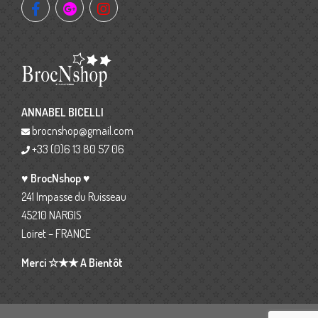
ANNABEL BICELLI
brocnshop@gmail.com
+33 (0)6 13 80 57 06
♥ BrocNshop ♥
241 Impasse du Ruisseau
45210 NARGIS
Loiret – FRANCE
Merci ☆★★ A Bientôt