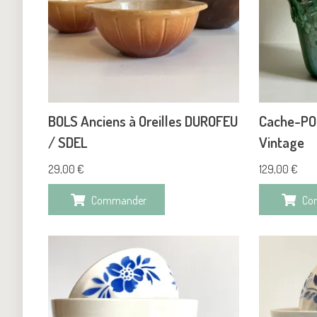
BOLS Anciens à Oreilles DUROFEU
Cache-PO
/ SDEL
Vintage
29,00
€
129,00
€
Commander
Co