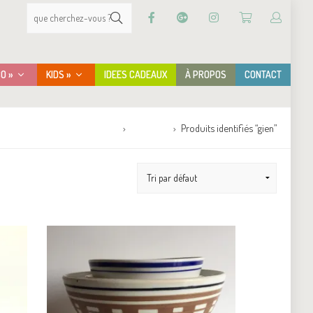
CO »
KIDS »
IDEES CADEAUX
À PROPOS
CONTACT
Accueil
Boutique
Produits identifiés “gien”