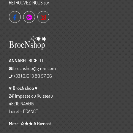
RETROUVEZ-NOUS sur
ANNABEL BICELLI
brocnshop@gmail.com
+33 (0)6 13 80 57 06
♥ BrocNshop ♥
241 Impasse du Ruisseau
45210 NARGIS
Loiret – FRANCE
Merci ☆★★ A Bientôt