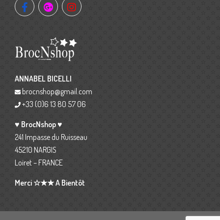
ANNABEL BICELLI
brocnshop@gmail.com
+33 (0)6 13 80 57 06
♥ BrocNshop ♥
241 Impasse du Ruisseau
45210 NARGIS
Loiret – FRANCE
Merci ☆★★ A Bientôt