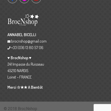
ANNABEL BICELLI
brocnshop@gmail.com
+33 (0)6 13 80 57 06
♥ BrocNshop ♥
241 Impasse du Ruisseau
45210 NARGIS
Loiret – FRANCE
Merci ☆★★ A Bientôt
© 2018 BrocNshop