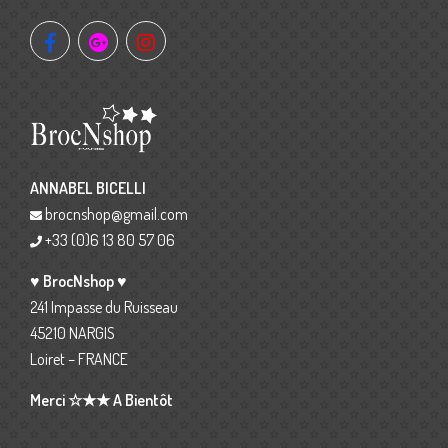
ANNABEL BICELLI
brocnshop@gmail.com
+33 (0)6 13 80 57 06
♥ BrocNshop ♥
241 Impasse du Ruisseau
45210 NARGIS
Loiret – FRANCE
Merci ☆★★ A Bientôt