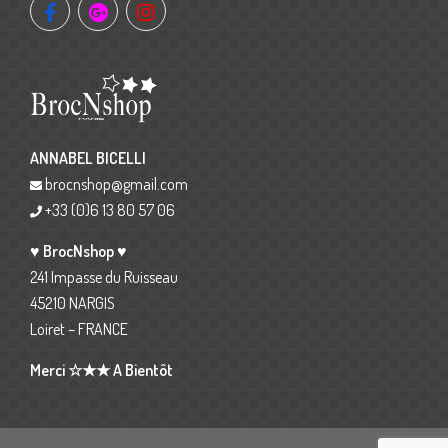
ANNABEL BICELLI
brocnshop@gmail.com
+33 (0)6 13 80 57 06
♥ BrocNshop ♥
241 Impasse du Ruisseau
45210 NARGIS
Loiret – FRANCE
Merci ☆★★ A Bientôt