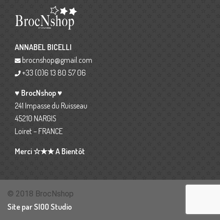
ANNABEL BICELLI
brocnshop@gmail.com
+33 (0)6 13 80 57 06
♥ BrocNshop ♥
241 Impasse du Ruisseau
45210 NARGIS
Loiret – FRANCE
Merci ☆★★ A Bientôt
© 2018 BrocNshop
Site par SIOO Studio