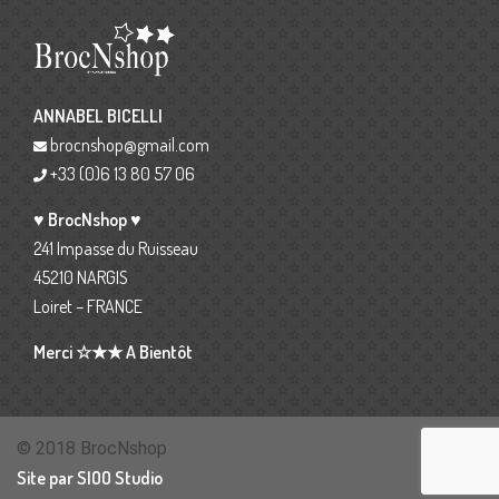
ANNABEL BICELLI
brocnshop@gmail.com
+33 (0)6 13 80 57 06
♥ BrocNshop ♥
241 Impasse du Ruisseau
45210 NARGIS
Loiret – FRANCE
Merci ☆★★ A Bientôt
© 2018 BrocNshop
Site par SIOO Studio