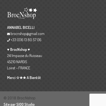
ANNABEL BICELLI
brocnshop@gmail.com
+33 (0)6 13 80 57 06
♥ BrocNshop ♥
241 Impasse du Ruisseau
45210 NARGIS
Loiret – FRANCE
Merci ☆★★ A Bientôt
© 2018 BrocNshop
Site par SIOO Studio