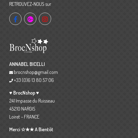
RETROUVEZ-NOUS sur
ANNABEL BICELLI
brocnshop@gmail.com
+33 (0)6 13 80 57 06
♥ BrocNshop ♥
241 Impasse du Ruisseau
45210 NARGIS
Loiret – FRANCE
Merci ☆★★ A Bientôt