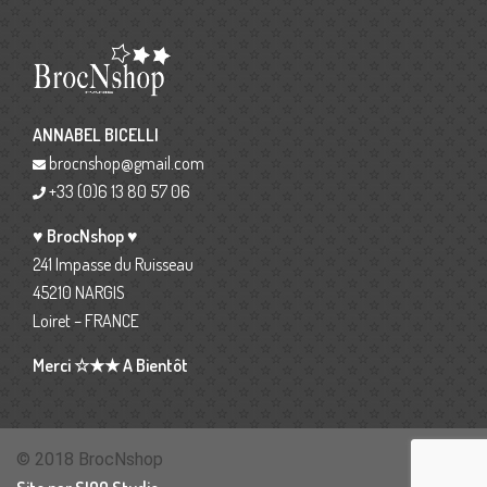
ANNABEL BICELLI
brocnshop@gmail.com
+33 (0)6 13 80 57 06
♥ BrocNshop ♥
241 Impasse du Ruisseau
45210 NARGIS
Loiret – FRANCE
Merci ☆★★ A Bientôt
© 2018 BrocNshop