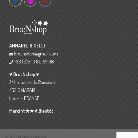
ANNABEL BICELLI
brocnshop@gmail.com
+33 (0)6 13 80 57 06
♥ BrocNshop ♥
241 Impasse du Ruisseau
45210 NARGIS
Loiret – FRANCE
Merci ☆★★ A Bientôt
© 2018 BrocNshop