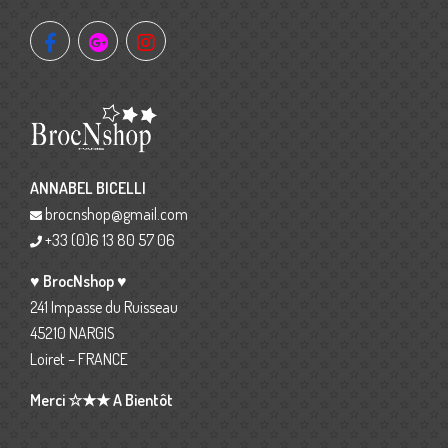
ANNABEL BICELLI
brocnshop@gmail.com
+33 (0)6 13 80 57 06
♥ BrocNshop ♥
241 Impasse du Ruisseau
45210 NARGIS
Loiret – FRANCE
Merci ☆★★ A Bientôt