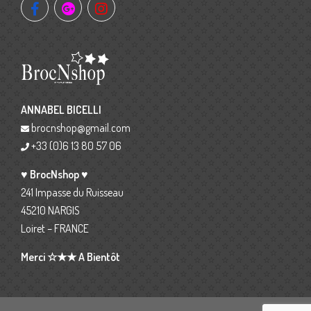
ANNABEL BICELLI
brocnshop@gmail.com
+33 (0)6 13 80 57 06
♥ BrocNshop ♥
241 Impasse du Ruisseau
45210 NARGIS
Loiret – FRANCE
Merci ☆★★ A Bientôt