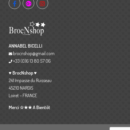
ANNABEL BICELLI
brocnshop@gmail.com
+33 (0)6 13 80 57 06
♥ BrocNshop ♥
241 Impasse du Ruisseau
45210 NARGIS
Loiret – FRANCE
Merci ☆★★ A Bientôt