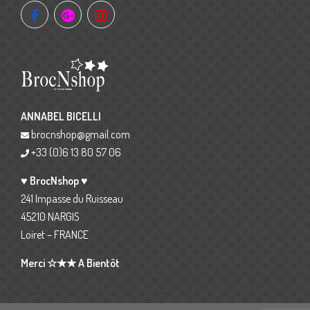
ANNABEL BICELLI
brocnshop@gmail.com
+33 (0)6 13 80 57 06
♥ BrocNshop ♥
241 Impasse du Ruisseau
45210 NARGIS
Loiret – FRANCE
Merci ☆★★ A Bientôt