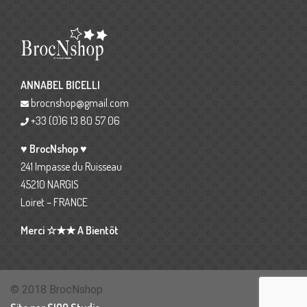
ANNABEL BICELLI
brocnshop@gmail.com
+33 (0)6 13 80 57 06
♥ BrocNshop ♥
241 Impasse du Ruisseau
45210 NARGIS
Loiret – FRANCE
Merci ☆★★ A Bientôt
© 2018 BrocNshop