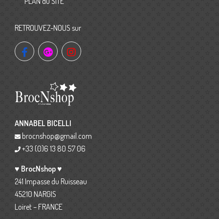
PLAN du SITE
RETROUVEZ-NOUS sur
ANNABEL BICELLI
brocnshop@gmail.com
+33 (0)6 13 80 57 06
♥ BrocNshop ♥
241 Impasse du Ruisseau
45210 NARGIS
Loiret – FRANCE