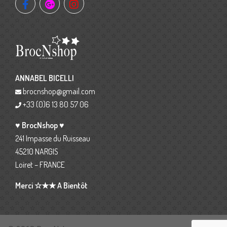
ANNABEL BICELLI
brocnshop@gmail.com
+33 (0)6 13 80 57 06
♥ BrocNshop ♥
241 Impasse du Ruisseau
45210 NARGIS
Loiret – FRANCE
Merci ☆★★ A Bientôt