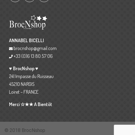
ANNABEL BICELLI
brocnshop@gmail.com
+33 (0)6 13 80 57 06
♥ BrocNshop ♥
241 Impasse du Ruisseau
45210 NARGIS
Loiret – FRANCE
Merci ☆★★ A Bientôt
© 2018 BrocNshop