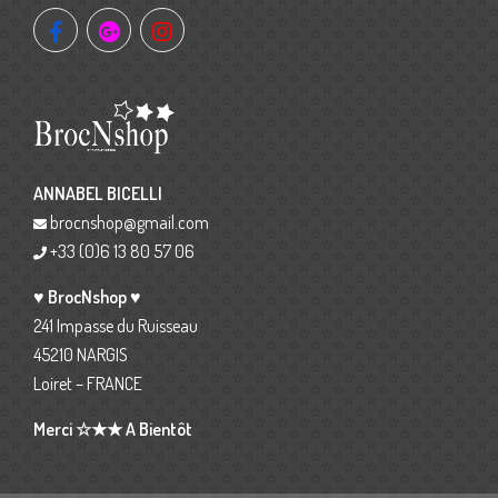
ANNABEL BICELLI
brocnshop@gmail.com
+33 (0)6 13 80 57 06
♥ BrocNshop ♥
241 Impasse du Ruisseau
45210 NARGIS
Loiret – FRANCE
Merci ☆★★ A Bientôt