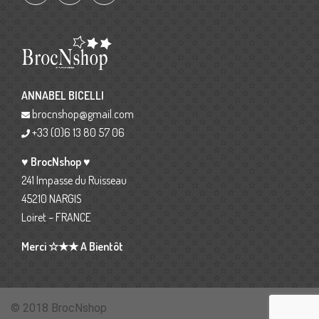
ANNABEL BICELLI
brocnshop@gmail.com
+33 (0)6 13 80 57 06
♥ BrocNshop ♥
241 Impasse du Ruisseau
45210 NARGIS
Loiret – FRANCE
Merci ☆★★ A Bientôt
© 2018 BrocNshop