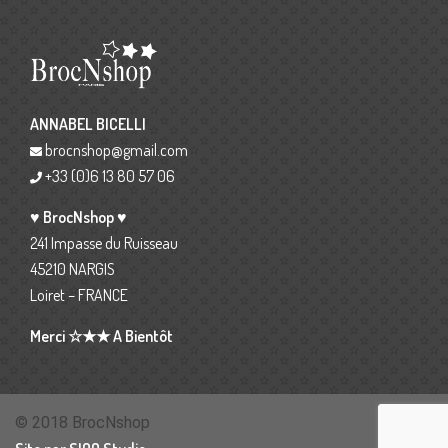
ANNABEL BICELLI
brocnshop@gmail.com
+33 (0)6 13 80 57 06
♥ BrocNshop ♥
241 Impasse du Ruisseau
45210 NARGIS
Loiret – FRANCE
Merci ☆★★ A Bientôt
© 2018 BrocNshop