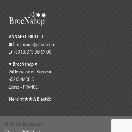
ANNABEL BICELLI
brocnshop@gmail.com
+33 (0)6 13 80 57 06
♥ BrocNshop ♥
241 Impasse du Ruisseau
45210 NARGIS
Loiret – FRANCE
Merci ☆★★ A Bientôt
© 2018 BrocNshop