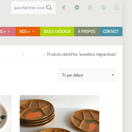
CO »
KIDS »
IDEES CADEAUX
À PROPOS
CONTACT
Accueil
Boutique
Produits identifiés “assiette à mignardises”