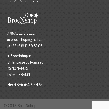
ANNABEL BICELLI
brocnshop@gmail.com
+33 (0)6 13 80 57 06
♥ BrocNshop ♥
241 Impasse du Ruisseau
45210 NARGIS
Loiret – FRANCE
Merci ☆★★ A Bientôt
© 2018 BrocNshop