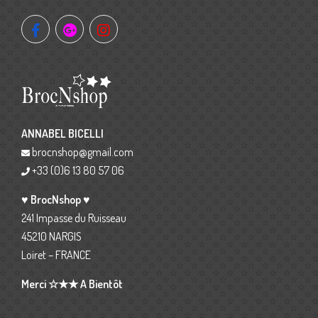
ANNABEL BICELLI
brocnshop@gmail.com
+33 (0)6 13 80 57 06
♥ BrocNshop ♥
241 Impasse du Ruisseau
45210 NARGIS
Loiret – FRANCE
Merci ☆★★ A Bientôt