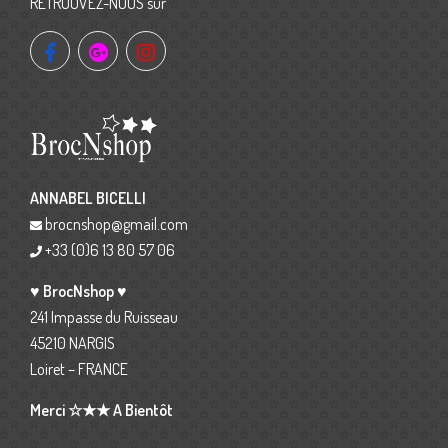
RETROUVEZ-NOUS sur
ANNABEL BICELLI
brocnshop@gmail.com
+33 (0)6 13 80 57 06
♥ BrocNshop ♥
241 Impasse du Ruisseau
45210 NARGIS
Loiret – FRANCE
Merci ☆★★ A Bientôt