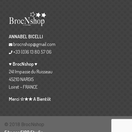
ANNABEL BICELLI
brocnshop@gmail.com
+33 (0)6 13 80 57 06
♥ BrocNshop ♥
241 Impasse du Ruisseau
45210 NARGIS
Loiret – FRANCE
Merci ☆★★ A Bientôt
© 2018 BrocNshop